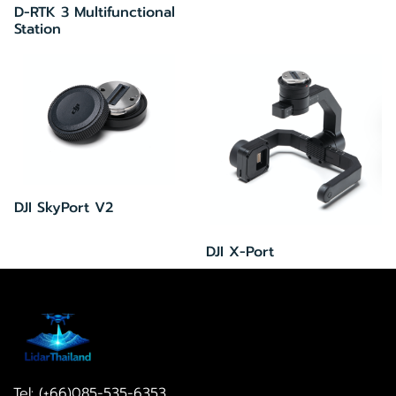
D-RTK 3 Multifunctional
Station
DJI SkyPort V2
DJI X-Port
Tel: (+66)085-535-6353