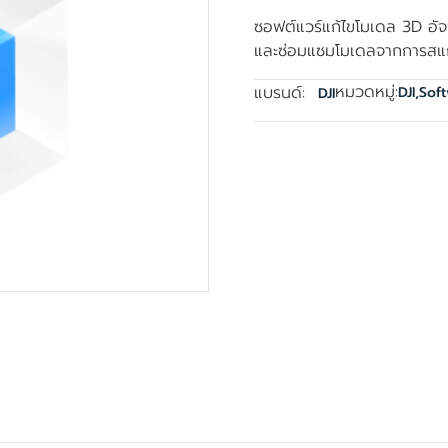
ซอฟต์แวร์แก้ไขโมเดล 3D อั
และซ่อมแซมโมเดลจากการสแ
หมวดหมู่:
แบรนด์:
DJI
,
Sof
DJI