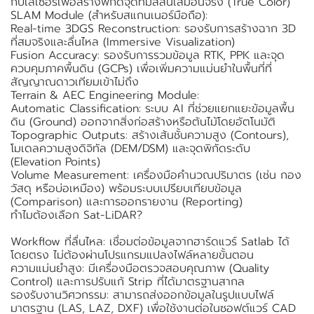
กับเลเซอร์เพื่อสร้างพิกัดจุดที่มีสีสันเสมือนจริง (True Color)
SLAM Module (สำหรับสแกนเนอร์มือถือ):
Real-time 3DGS Reconstruction: รองรับการสร้างฉาก 3D
ที่สมจริงและลื่นไหล (Immersive Visualization)
Fusion Accuracy: รองรับการรวมข้อมูล RTK, PPK และจุด
ควบคุมภาคพื้นดิน (GCPs) เพื่อเพิ่มความแม่นยำในพื้นที่ที่
สัญญาณดาวเทียมเข้าไม่ถึง
Terrain & AEC Engineering Module:
Automatic Classification: ระบบ AI ที่ช่วยแยกแยะข้อมูลพื้น
ดิน (Ground) ออกจากสิ่งก่อสร้างหรือต้นไม้โดยอัตโนมัติ
Topographic Outputs: สร้างเส้นชั้นความสูง (Contours),
โมเดลความสูงดิจิทัล (DEM/DSM) และจุดพิกัดระดับ
(Elevation Points)
Volume Measurement: เครื่องมือคำนวณปริมาตร (เช่น กอง
วัสดุ หรือบ่อเหมือง) พร้อมระบบเปรียบเทียบข้อมูล
(Comparison) และการออกรายงาน (Reporting)
ทำไมต้องเลือก Sat-LiDAR?
Workflow ที่ลื่นไหล: เชื่อมต่อข้อมูลจากฮาร์ดแวร์ Satlab ได้
โดยตรง ไม่ต้องผ่านโปรแกรมแปลงไฟล์หลายขั้นตอน
ความแม่นยำสูง: มีเครื่องมือตรวจสอบคุณภาพ (Quality
Control) และการปรับแก้ Strip ที่ได้มาตรฐานสากล
รองรับงานวิศวกรรม: สามารถส่งออกข้อมูลในรูปแบบไฟล์
มาตรฐาน (LAS, LAZ, DXF) เพื่อใช้งานต่อในซอฟต์แวร์ CAD